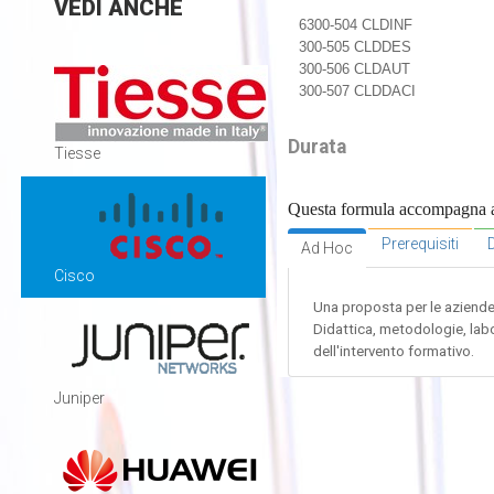
VEDI
ANCHE
6300-504 CLDINF
300-505 CLDDES
300-506 CLDAUT
300-507 CLDDACI
Durata
Tiesse
Questa formula accompagna alla
Prerequisiti
D
Ad Hoc
Cisco
Una proposta per le aziende c
Didattica, metodologie, labo
dell'intervento formativo.
Juniper