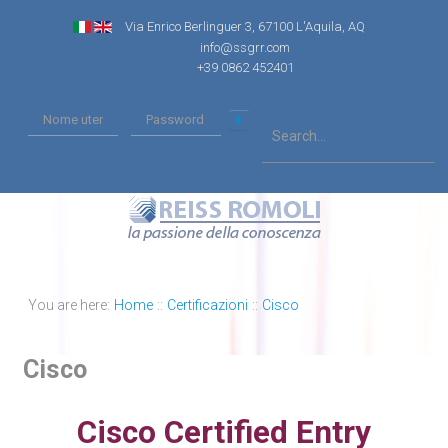
Via Enrico Berlinguer 3, 67100 L'Aquila, AQ
info@ssgrr.com
+39 0862 452401
You are here:
Home
::
Certificazioni
::
Cisco
Cisco
Cisco Certified Entry