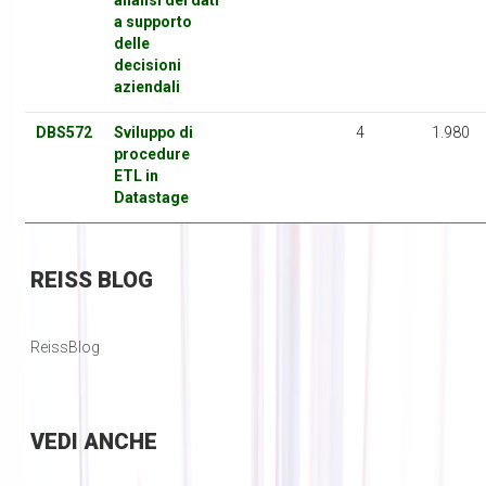
analisi dei dati
a supporto
delle
decisioni
aziendali
DBS572
Sviluppo di
4
1.980
procedure
ETL in
Datastage
REISS
BLOG
ReissBlog
VEDI
ANCHE