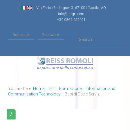
Via Enrico Berlinguer 3, 67100 L'Aquila, AQ
info@ssgrr.com
+39 0862 452401
You are here:
Home
::
it-IT
::
Formazione
::
Information and
Communication Technology
::
Basi di Dati e Servizi