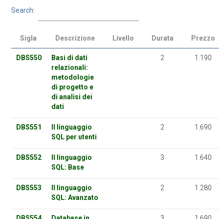
Search:
Sigla
Descrizione
Livello
Durata
Prezzo
DBS550
Basi di dati
2
1.190
relazionali:
metodologie
di progetto e
di analisi dei
dati
DBS551
Il linguaggio
2
1.690
SQL per utenti
DBS552
Il linguaggio
3
1.640
SQL: Base
DBS553
Il linguaggio
2
1.280
SQL: Avanzato
DBS554
Database in
3
1.690