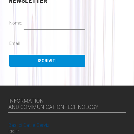
NEWSLETTER
Nome:
Email:
INFORMATION
AND COMMUNICATIONTECHNOLOGY
Basi di Dati e Servizi
Reti IP