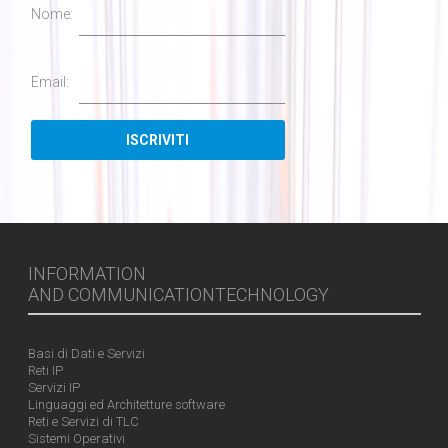
Nome:
Email:
INFORMATION
AND COMMUNICATIONTECHNOLOGY
Basi di Dati e Servizi
Reti IP
Servizi IP
Linguaggi ed Architetture software
Reti e Servizi di TLC
Sistemi Operativi