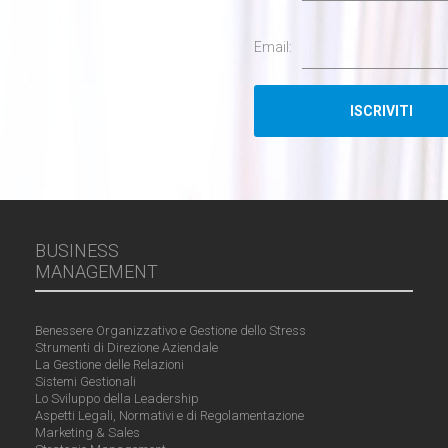
Email:
BUSINESS
MANAGEMENT
Benessere Organizzativo e Gestione dello Stress
Strumenti di Direzione Aziendale
La Gestione delle Relazioni
Sistemi Gestionali
Lo Sviluppo della Leadership
Aspetti Legali, Normativi e di Regolamentazione
Marketing & Sales