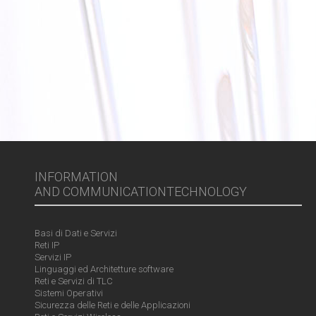
INFORMATION
AND COMMUNICATIONTECHNOLOGY
Basi di Dati e Servizi
Reti IP
Servizi IP
Linguaggi ed Architetture software
Reti e Servizi di TLC
Sistemi Operativi
Sicurezza delle Reti e delle Applicazioni