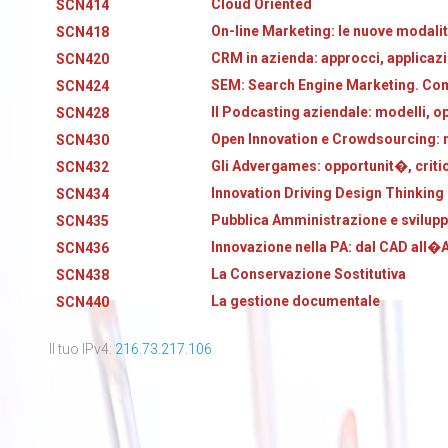
Cloud Oriented
SCN414
On-line Marketing: le nuove modalit
SCN418
CRM in azienda: approcci, applicazi
SCN420
SEM: Search Engine Marketing. Come
SCN424
Il Podcasting aziendale: modelli, o
SCN428
Open Innovation e Crowdsourcing: m
SCN430
Gli Advergames: opportunit�, critic
SCN432
Innovation Driving Design Thinking
SCN434
Pubblica Amministrazione e svilupp
SCN435
Innovazione nella PA: dal CAD all�
SCN436
La Conservazione Sostitutiva
SCN438
La gestione documentale
SCN440
Il tuo IPv4:
216.73.217.106