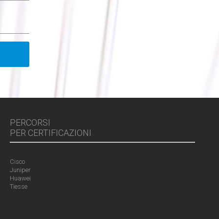
PERCORSI
PER CERTIFICAZIONI
Cisco
Juniper
Huawei
Tiesse