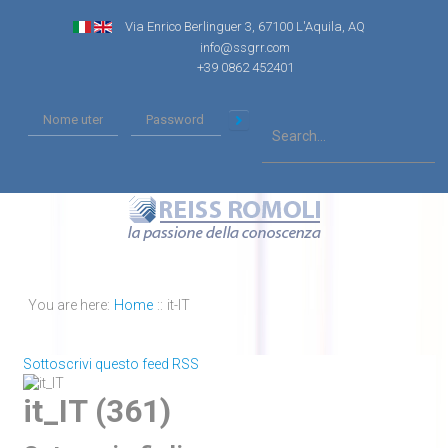
Via Enrico Berlinguer 3, 67100 L'Aquila, AQ
info@ssgrr.com
+39 0862 452401
You are here:
Home
::
it-IT
Sottoscrivi questo feed RSS
it_IT (361)