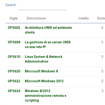
Search:
Sigla
Descrizione
Livello
Dura
OPS602
Architettura UNIX ed ambiente
5
utente
OPS604
La gestione di un server UNIX
5
su una rete IP
OPS610
Linux System & Network
5
Administration
OPS620
Microsoft Windows 8
5
OPS622
Microsoft Windows 2012
5
OPS624
Windows 8/2012:
3
amministrazione remota e
scripting