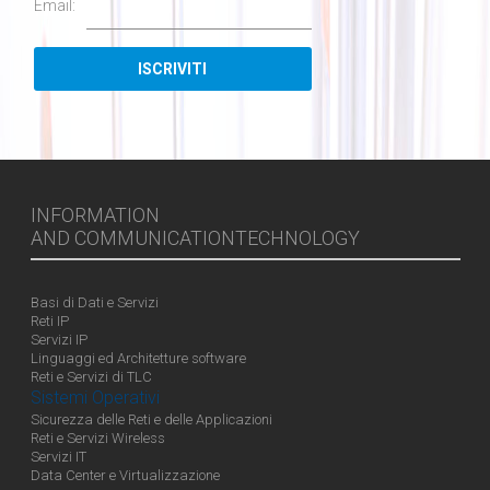
Email:
INFORMATION
AND COMMUNICATIONTECHNOLOGY
Basi di Dati e Servizi
Reti IP
Servizi IP
Linguaggi ed Architetture software
Reti e Servizi di TLC
Sistemi Operativi
Sicurezza delle Reti e delle Applicazioni
Reti e Servizi Wireless
Servizi IT
Data Center e Virtualizzazione