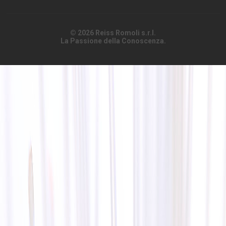
© 2026 Reiss Romoli s.r.l.
La Passione della Conoscenza.