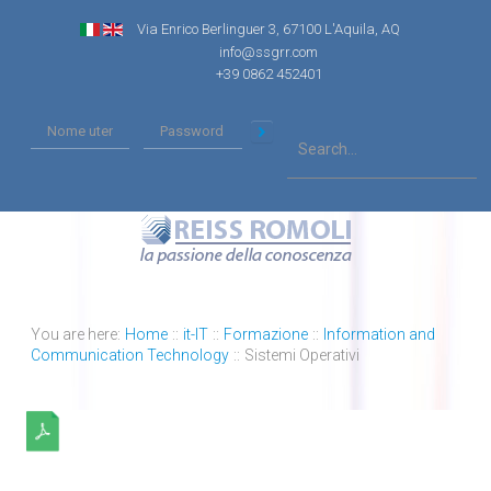
Via Enrico Berlinguer 3, 67100 L'Aquila, AQ
info@ssgrr.com
+39 0862 452401
You are here:
Home
::
it-IT
::
Formazione
::
Information and
Communication Technology
::
Sistemi Operativi