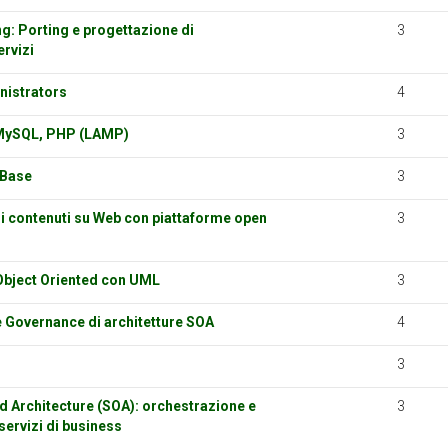
: Porting e progettazione di
3
ervizi
nistrators
4
 MySQL, PHP (LAMP)
3
Base
3
i contenuti su Web con piattaforme open
3
Object Oriented con UML
3
 Governance di architetture SOA
4
3
d Architecture (SOA): orchestrazione e
3
servizi di business