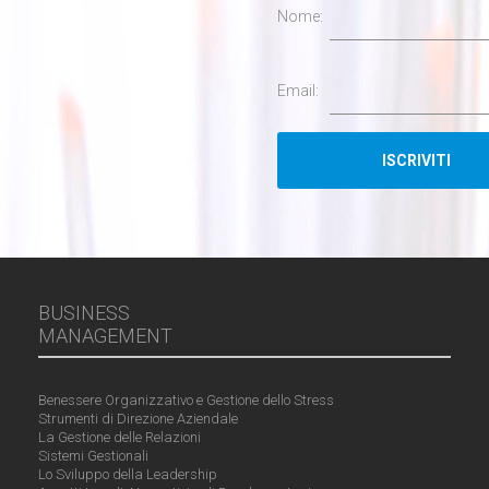
Nome:
Email:
BUSINESS
MANAGEMENT
Benessere Organizzativo e Gestione dello Stress
Strumenti di Direzione Aziendale
La Gestione delle Relazioni
Sistemi Gestionali
Lo Sviluppo della Leadership