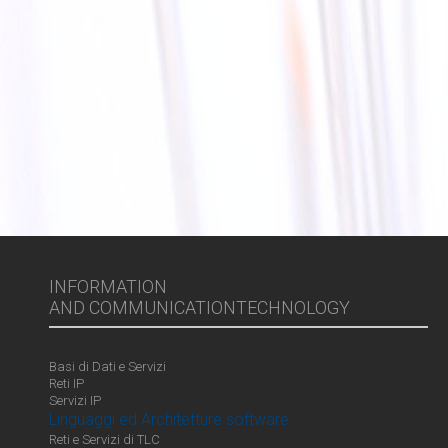
INFORMATION
AND COMMUNICATIONTECHNOLOGY
Basi di Dati e Servizi
Reti IP
Servizi IP
Linguaggi ed Architetture software
Reti e Servizi di TLC