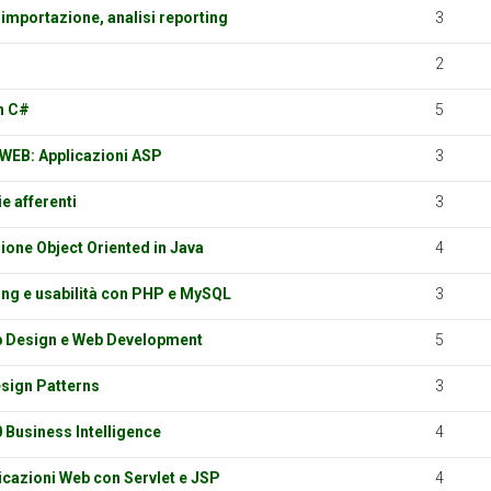
 importazione, analisi reporting
3
2
n C#
5
l WEB: Applicazioni ASP
3
e afferenti
3
one Object Oriented in Java
4
g e usabilità con PHP e MySQL
3
 Design e Web Development
5
sign Patterns
3
 Business Intelligence
4
licazioni Web con Servlet e JSP
4