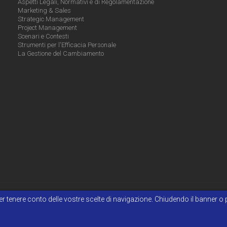
Aspetti Legali, Normativi e di Regolamentazione
Marketing & Sales
Strategic Management
Project Management
Scenari e Contesti
Strumenti per l'Efficacia Personale
La Gestione del Cambiamento
e per tenere conto delle vostre scelte di navigazione. Chiudendo il banner