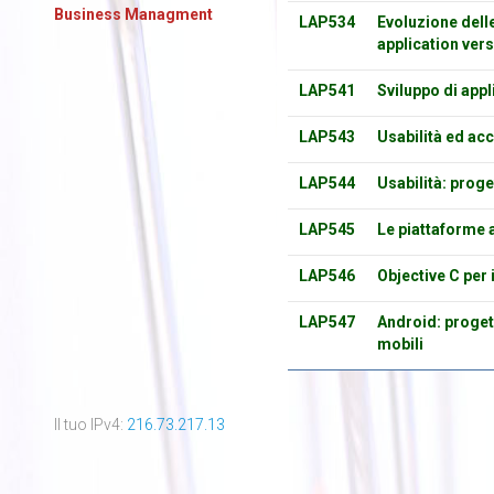
Business Managment
LAP534
Evoluzione delle
application ver
LAP541
Sviluppo di appl
LAP543
Usabilità ed acc
LAP544
Usabilità: proge
LAP545
Le piattaforme a
LAP546
Objective C per 
LAP547
Android: progett
mobili
Il tuo IPv4:
216.73.217.13