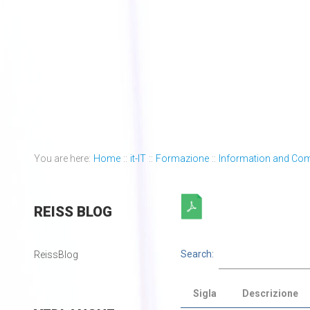
You are here:
Home
::
it-IT
::
Formazione
::
Information and Co
REISS
BLOG
Search:
ReissBlog
Sigla
Descrizione