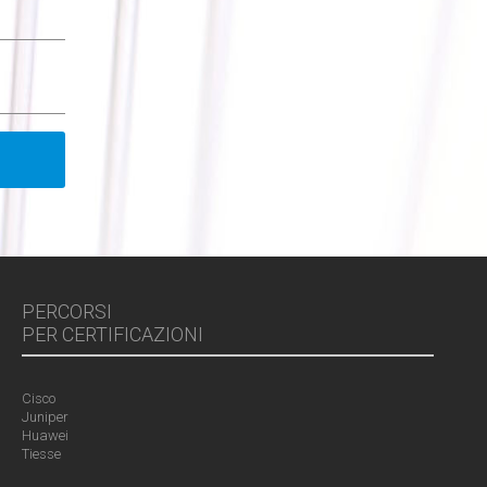
PERCORSI
PER CERTIFICAZIONI
Cisco
Juniper
Huawei
Tiesse