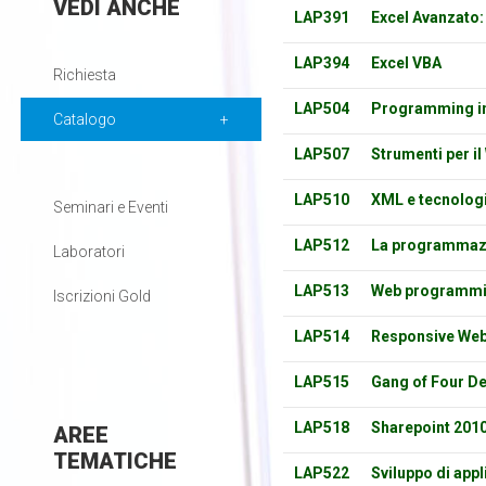
VEDI
ANCHE
LAP391
Excel Avanzato:
LAP394
Excel VBA
Richiesta
LAP504
Programming i
Catalogo
LAP507
Strumenti per i
LAP510
XML e tecnologi
Seminari e Eventi
LAP512
La programmazi
Laboratori
LAP513
Web programmin
Iscrizioni Gold
LAP514
Responsive Web
LAP515
Gang of Four De
LAP518
Sharepoint 2010
AREE
TEMATICHE
LAP522
Sviluppo di app