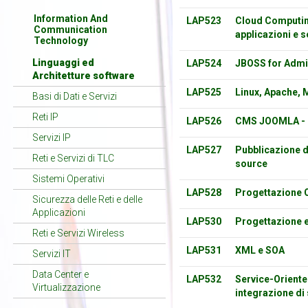
Information And
LAP523
Cloud Computing
Communication
applicazioni e s
Technology
Linguaggi ed
LAP524
JBOSS for Admi
Architetture software
LAP525
Linux, Apache,
Basi di Dati e Servizi
Reti IP
LAP526
CMS JOOMLA - 
Servizi IP
LAP527
Pubblicazione d
Reti e Servizi di TLC
source
Sistemi Operativi
LAP528
Progettazione 
Sicurezza delle Reti e delle
Applicazioni
LAP530
Progettazione e
Reti e Servizi Wireless
LAP531
XML e SOA
Servizi IT
Data Center e
LAP532
Service-Oriente
Virtualizzazione
integrazione di 