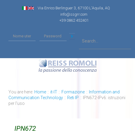
Via Enrico Berlinguer 3, 67100 L'Aquila, AQ
info@ssgrr.com
+39 0862 452401
You are here:
Home
::
it-IT
::
Formazione
::
Information and
Communication Technology
::
Reti IP
::
IPN672-IPv6: istruzioni
per l’uso
IPN672