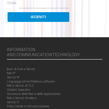
Email:
INFORMATION
AND COMMUNICATIONTECHNOLOGY
Basi di Dati e Servizi
Reti IP
Servizi IP
Linguaggi ed Architetture software
Reti e Servizi di TLC
Sistemi Operativi
Sicurezza delle Reti e delle Applicazioni
Reti e Servizi Wireless
Servizi IT
Data Center e Virtualizzazione