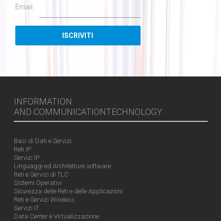
Email:
INFORMATION
AND COMMUNICATIONTECHNOLOGY
Basi di Dati e Servizi
Reti IP
Servizi IP
Linguaggi ed Architetture software
Reti e Servizi di TLC
Sistemi Operativi
Sicurezza delle Reti e delle Applicazioni
Reti e Servizi Wireless
Servizi IT
Data Center e Virtualizzazione