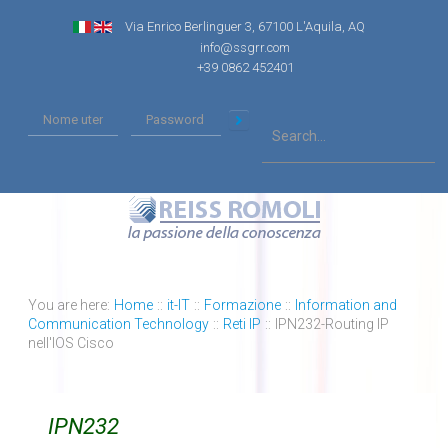
Via Enrico Berlinguer 3, 67100 L'Aquila, AQ
info@ssgrr.com
+39 0862 452401
You are here:
Home
::
it-IT
::
Formazione
::
Information and
Communication Technology
::
Reti IP
::
IPN232-Routing IP
nell'IOS Cisco
IPN232