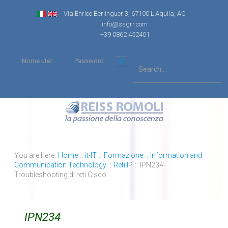
Via Enrico Berlinguer 3, 67100 L'Aquila, AQ
info@ssgrr.com
+39 0862 452401
You are here:
Home
::
it-IT
::
Formazione
::
Information and
Communication Technology
::
Reti IP
::
IPN234-
Troubleshooting di reti Cisco
IPN234