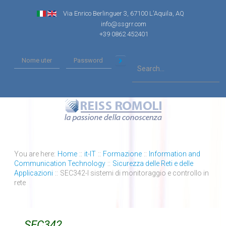
Via Enrico Berlinguer 3, 67100 L'Aquila, AQ
info@ssgrr.com
+39 0862 452401
You are here:
Home
::
it-IT
::
Formazione
::
Information and
Communication Technology
::
Sicurezza delle Reti e delle
Applicazioni
::
SEC342-I sistemi di monitoraggio e controllo in
rete
SEC342