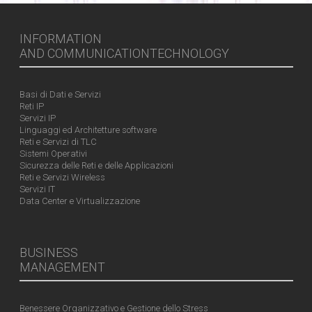
INFORMATION
AND COMMUNICATIONTECHNOLOGY
Basi di Dati e Servizi
Reti IP
Servizi IP
Linguaggi ed Architetture software
Reti e Servizi di TLC
Sistemi Operativi
Sicurezza delle Reti e delle Applicazioni
Reti e Servizi Wireless
Servizi IT
Data Center e Virtualizzazione
BUSINESS
MANAGEMENT
Benessere Organizzativo e Gestione dello Stress