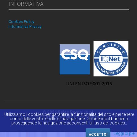
INFORMATIVA
Cookies Policy
Informativa Privacy
© 2026 Reiss Romoli s.r.l.
Utilizziamo i cookies per garantire la funzionalità del sito e per tenere
La Passione della Conoscenza.
conto delle vostre scelte di navigazione. Chiudendo il banner o
proseguendo la navigazione acconsenti all'uso dei cookies..
Leggi di pi+
ACCETTO!