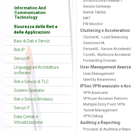
Infrastruttura Firewall-1
Secure Gateway
Information And
Kernel Tables
Communication
Technology
NAT
FW Monitor.
Sicurezza delle Reti e
Clustering e Acceleration:
delle Applicazioni
ClusterXL: Load Balancing
Basi di Dati e Servizi
Gestione HA
SecureXL: Secure Accelerat
Reti IP
CoreXL: Multicore Accelerat
Servizi IP
Forwarding Domain.
User Management Avanza
Linguaggi ed Architetture
software
User Management
Identity Awareness.
Reti e Servizi di TLC
IPSec VPN avanzato e Ac
Sistemi Operativi
VPN Azanzate
VPN per Accesso Remoto
Reti e Servizi Wireless
Multiple Entry Point VPN
Servizi IT
Tunnel Management
VPN Debug.
Data Center e
Virtualizzazione
Auditing e Reporting:
Processi di Auditing e Repo