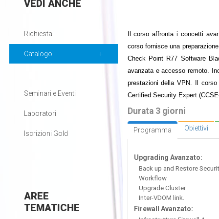
VEDI
ANCHE
Richiesta
Il corso affronta i concetti a
corso fornisce una preparazione
Catalogo
Check Point R77 Software Blade
avanzata e accesso remoto. Inolt
prestazioni della VPN. Il cors
Seminari e Eventi
Certified Security Expert (CCSE
Durata 3 giorni
Laboratori
Obiettivi
Programma
Iscrizioni Gold
Upgrading Avanzato:
Back up and Restore Securi
Workflow
Upgrade Cluster
AREE
Inter-VDOM link.
TEMATICHE
Firewall Avanzato: