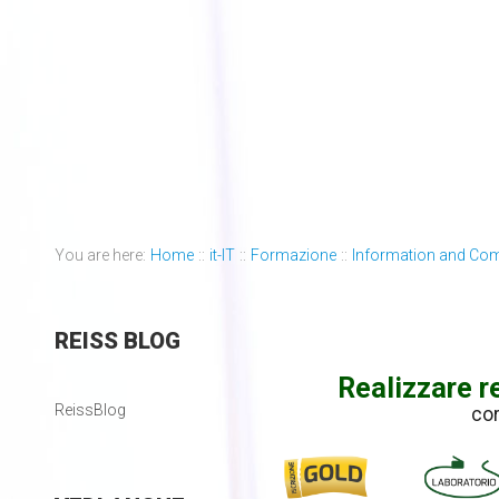
You are here:
Home
::
it-IT
::
Formazione
::
Information and Co
REISS
BLOG
Realizzare r
ReissBlog
co