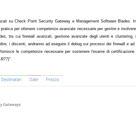
vanzati su Check Point Security Gateway e Management Software Blades. In p
 pratica per ottenere competenze avanzate necessarie per gestire e risolvere
s, tra cui firewall avanzati, gestione avanzate degli utenti e clustering
re, i discenti, andranno ad eseguire il debug sui processi dei firewall e ad 
o fornisce le competenze necessarie per sostenere l'esame di certificazion
-R77)".
Destinatari
Date
Prezzo
ty Gateways