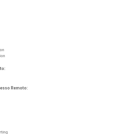
ion
ion
to:
cesso Remoto:
rting