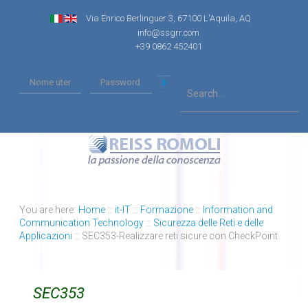
Via Enrico Berlinguer 3, 67100 L'Aquila, AQ
info@ssgrr.com
+39 0862 452401
You are here:
Home
::
it-IT
::
Formazione
::
Information and
Communication Technology
::
Sicurezza delle Reti e delle
Applicazioni
::
SEC353-Realizzare reti sicure con CheckPoint
SEC353