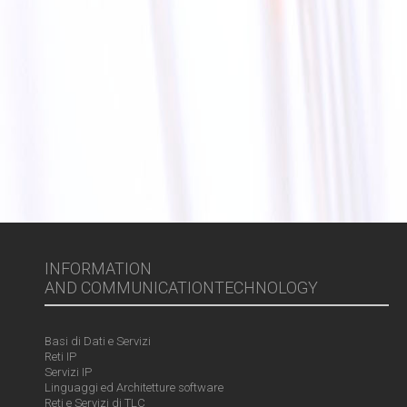
INFORMATION
AND COMMUNICATIONTECHNOLOGY
Basi di Dati e Servizi
Reti IP
Servizi IP
Linguaggi ed Architetture software
Reti e Servizi di TLC