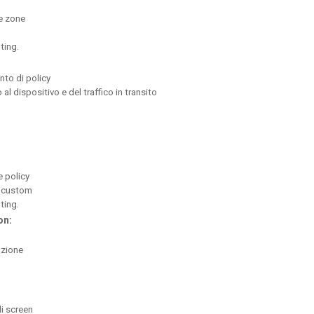
le zone
ting.
nto di policy
 al dispositivo e del traffico in transito
e policy
i custom
ting.
on:
azione
i screen