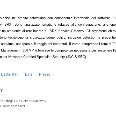
ssionisti nell'ambito networking con conoscenze intermedie del software Ju
ivi SRX. Sono analizzate tematiche relative alla configurazione, alle oper
er un ambiente di rete basato su SRX Service Gateway. Gli argomenti chiave
dono tecnologie di sicurezza come policy, intrusion detection e preventi
ng, antivirus, antispam e filtraggio dei contenuti. Il corso comprende i temi di 
t Management (JUTM)" e fornisce le competenze necessarie per sostenere l'
uniper Networks Certified Specialist Security (JNCIS-SEC).
Destinatari
Date
Prezzo
y:
ware degli SRX Service Gateway
. session-based.