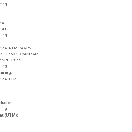
ting.
one
 NAT
ting.
i delle secure VPN
 di Junos OS per IPSec
le VPN IPSec
ting.
tering:
i della HA
cluster
ting.
nt (UTM):