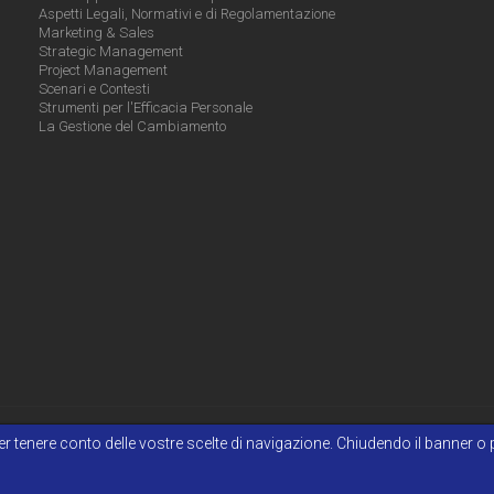
Aspetti Legali, Normativi e di Regolamentazione
Marketing & Sales
Strategic Management
Project Management
Scenari e Contesti
Strumenti per l'Efficacia Personale
La Gestione del Cambiamento
e per tenere conto delle vostre scelte di navigazione. Chiudendo il banner