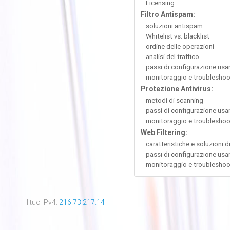
Licensing.
Filtro Antispam:
soluzioni antispam
Whitelist vs. blacklist
ordine delle operazioni
analisi del traffico
passi di configurazione usa
monitoraggio e troubleshoo
Protezione Antivirus:
metodi di scanning
passi di configurazione usa
monitoraggio e troubleshoo
Web Filtering:
caratteristiche e soluzioni di
passi di configurazione usa
monitoraggio e troubleshoo
Il tuo IPv4:
216.73.217.14