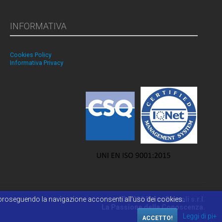
INFORMATIVA
Cookies Policy
Informativa Privacy
 o proseguendo la navigazione acconsenti all'uso dei cookies..
© 2026 Reiss Romoli s.r.l.
La Passione della Conoscenza.
Leggi di pi+
ACCETTO!