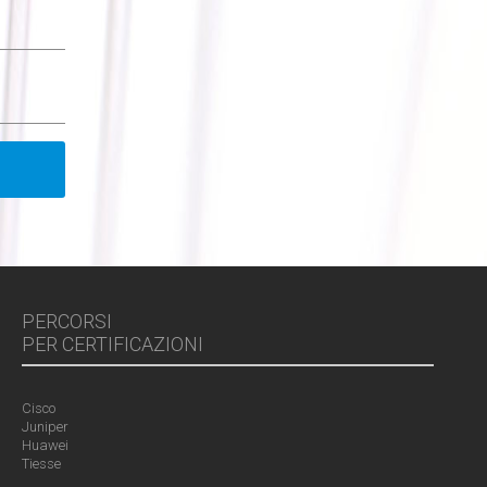
PERCORSI
PER CERTIFICAZIONI
Cisco
Juniper
Huawei
Tiesse