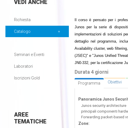
VEDI
ANCHE
Richiesta
Il corso è pensato per i profe
Junos per la serie di disposit
Catalogo
implementazioni di soluzioni p
dettaglio nel programma, inclu
Availability cluster, web filteri
Seminari e Eventi
(JSEC)" e "Junos Unified Threa
JN0-332, per la certificazione J
Laboratori
Durata 4 giorni
Iscrizioni Gold
Obiettivi
Programma
Panoramica Junos Securit
Junos security architecture
principali componenti hard
AREE
Forwarding packet-based vs
TEMATICHE
Zone: