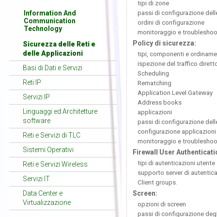
tipi di zone
Information And
passi di configurazione del
Communication
ordini di configurazione
Technology
monitoraggio e troubleshoo
Policy di sicurezza:
Sicurezza delle Reti e
delle Applicazioni
tipi, componenti e ordiname
ispezione del traffico diretto
Basi di Dati e Servizi
Scheduling
Reti IP
Rematching
Application Level Gateway
Servizi IP
Address books
Linguaggi ed Architetture
applicazioni
software
passi di configurazione dell
configurazione applicazion
Reti e Servizi di TLC
monitoraggio e troubleshoo
Sistemi Operativi
Firewall User Authenticati
tipi di autenticazioni utente
Reti e Servizi Wireless
supporto server di autentic
Servizi IT
Client groups.
Data Center e
Screen:
Virtualizzazione
opzioni di screen
passi di configurazione degl