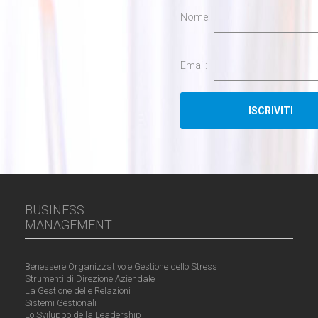
Nome:
Email:
BUSINESS
MANAGEMENT
Benessere Organizzativo e Gestione dello Stress
Strumenti di Direzione Aziendale
La Gestione delle Relazioni
Sistemi Gestionali
Lo Sviluppo della Leadership