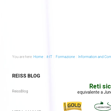
You are here:
Home
::
it-IT
::
Formazione
::
Information and Co
REISS
BLOG
Reti si
ReissBlog
equivalente a
Jun