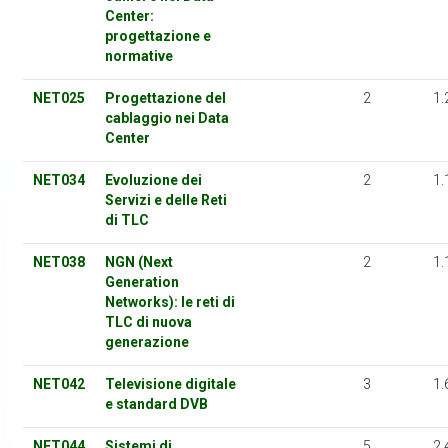
Center:
progettazione e
normative
NET025
Progettazione del
2
1.
cablaggio nei Data
Center
NET034
Evoluzione dei
2
1.
Servizi e delle Reti
di TLC
NET038
NGN (Next
2
1.
Generation
Networks): le reti di
TLC di nuova
generazione
NET042
Televisione digitale
3
1.
e standard DVB
NET044
Sistemi di
5
2.