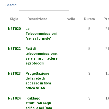
Search:
Sigla
Descrizione
Livello
Durata
Pr
NET020
Le
5
2.
Telecomunicazioni
“senza formule”
NET022
Reti di
5
2.
telecomunicazione:
servizi, architetture
e protocolli
NET023
Progettazione
3
1.
della rete di
accesso in fibra
ottica NGAN
NET024
I cablaggi
3
1.
strutturati negli
edifici e nei Data