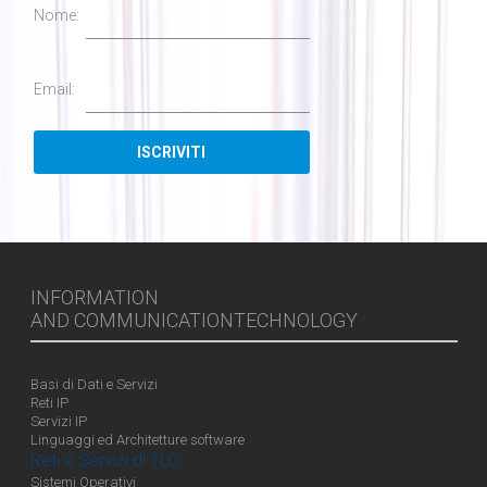
Nome:
Email:
INFORMATION
AND COMMUNICATIONTECHNOLOGY
Basi di Dati e Servizi
Reti IP
Servizi IP
Linguaggi ed Architetture software
Reti e Servizi di TLC
Sistemi Operativi