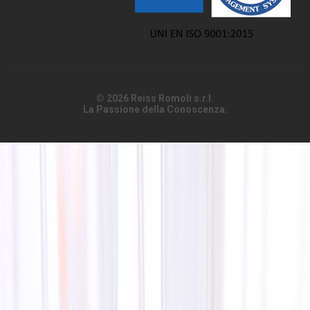
© 2026 Reiss Romoli s.r.l.
La Passione della Conoscenza.