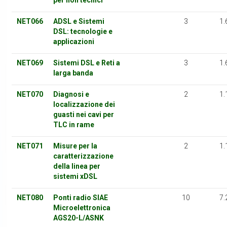
per non tecnici
NET066
ADSL e Sistemi
3
1.
DSL: tecnologie e
applicazioni
NET069
Sistemi DSL e Reti a
3
1.
larga banda
NET070
Diagnosi e
2
1.
localizzazione dei
guasti nei cavi per
TLC in rame
NET071
Misure per la
2
1.
caratterizzazione
della linea per
sistemi xDSL
NET080
Ponti radio SIAE
10
7.
Microelettronica
AGS20-L/ASNK