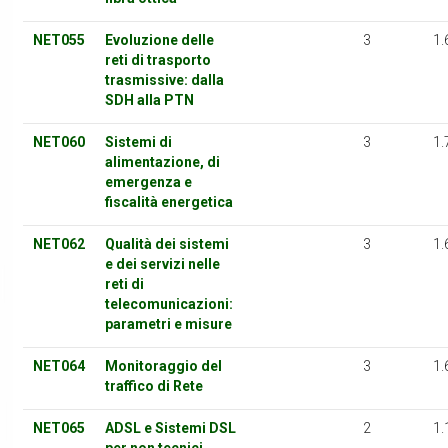
NET055
Evoluzione delle
3
1.
reti di trasporto
trasmissive: dalla
SDH alla PTN
NET060
Sistemi di
3
1.
alimentazione, di
emergenza e
fiscalità energetica
NET062
Qualità dei sistemi
3
1.
e dei servizi nelle
reti di
telecomunicazioni:
parametri e misure
NET064
Monitoraggio del
3
1.
traffico di Rete
NET065
ADSL e Sistemi DSL
2
1.