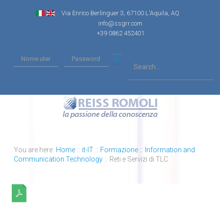
Via Enrico Berlinguer 3, 67100 L'Aquila, AQ
info@ssgrr.com
+39 0862 452401
You are here:
Home
::
it-IT
::
Formazione
::
Information and
Communication Technology
::
Reti e Servizi di TLC