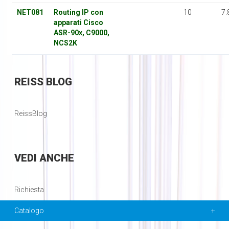
NET081
Routing IP con
10
7.
apparati Cisco
ASR-90x, C9000,
NCS2K
REISS
BLOG
ReissBlog
VEDI
ANCHE
Richiesta
Catalogo