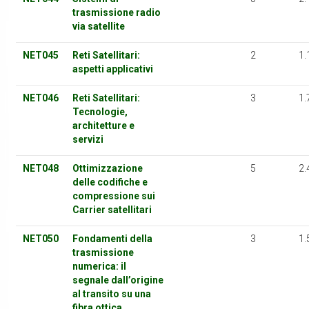
trasmissione radio
via satellite
NET045
Reti Satellitari:
2
1.
aspetti applicativi
NET046
Reti Satellitari:
3
1.
Tecnologie,
architetture e
servizi
NET048
Ottimizzazione
5
2.
delle codifiche e
compressione sui
Carrier satellitari
NET050
Fondamenti della
3
1.
trasmissione
numerica: il
segnale dall’origine
al transito su una
fibra ottica