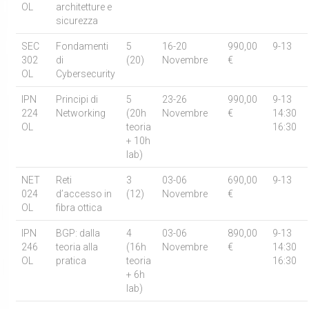
OL
architetture e
sicurezza
SEC
Fondamenti
5
16-20
990,00
9-13
302
di
(20)
Novembre
€
OL
Cybersecurity
IPN
Principi di
5
23-26
990,00
9-13
224
Networking
(20h
Novembre
€
14:30
OL
teoria
16:30
+ 10h
lab)
NET
Reti
3
03-06
690,00
9-13
024
d’accesso in
(12)
Novembre
€
OL
fibra ottica
IPN
BGP: dalla
4
03-06
890,00
9-13
246
teoria alla
(16h
Novembre
€
14:30
OL
pratica
teoria
16:30
+ 6h
lab)