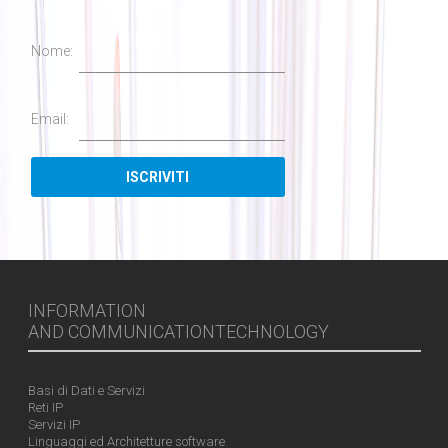
Nome:
Email:
INFORMATION
AND COMMUNICATIONTECHNOLOGY
Basi di Dati e Servizi
Reti IP
Servizi IP
Linguaggi ed Architetture software