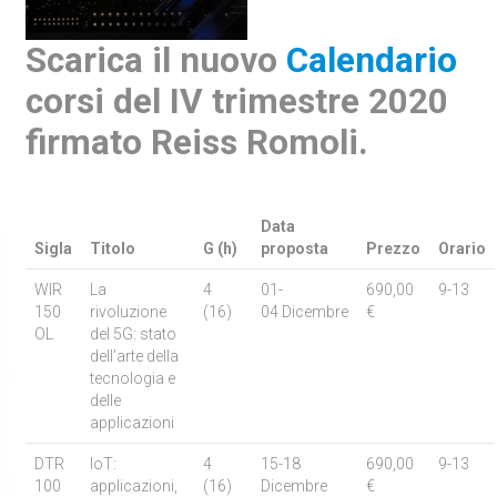
Scarica il nuovo
Calendario
corsi del IV trimestre 2020
firmato Reiss Romoli.
Data
Sigla
Titolo
G (h)
proposta
Prezzo
Orario
WIR
La
4
01-
690,00
9-13
150
rivoluzione
(16)
04 Dicembre
€
OL
del 5G: stato
dell’arte della
tecnologia e
delle
applicazioni
DTR
IoT:
4
15-18
690,00
9-13
100
applicazioni,
(16)
Dicembre
€