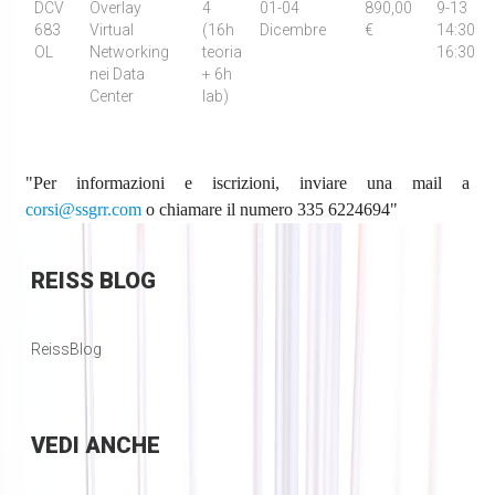
DCV
Overlay
4
01-04
890,00
9-13
683
Virtual
(16h
Dicembre
€
14:30
OL
Networking
teoria
16:30
nei Data
+ 6h
Center
lab)
"Per informazioni e iscrizioni, inviare una mail a
corsi@ssgrr.com
o chiamare il numero 335 6224694"
REISS
BLOG
ReissBlog
VEDI
ANCHE